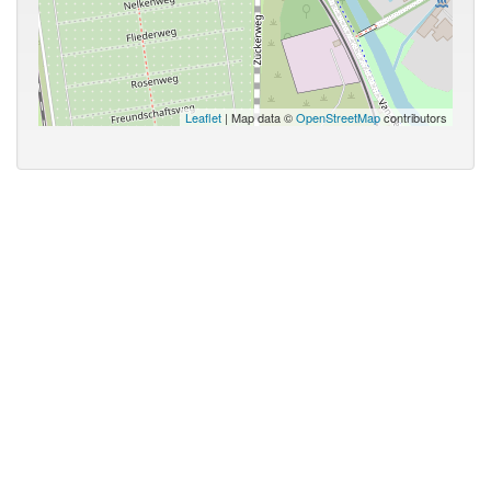
Leaflet
| Map data ©
OpenStreetMap
contributors