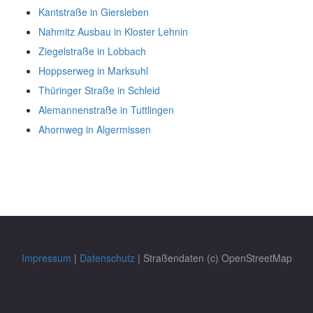
Kantstraße in Giersleben
Nahmitz Ausbau in Kloster Lehnin
Ziegelstraße in Lobbach
Hoppserweg in Marksuhl
Thüringer Straße in Schleid
Alemannenstraße in Tuttlingen
Ahornweg in Algermissen
Impressum
|
Datenschutz
| Straßendaten (c) OpenStreetMap