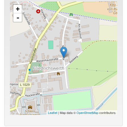
+
-
Leaflet
| Map data ©
OpenStreetMap
contributors