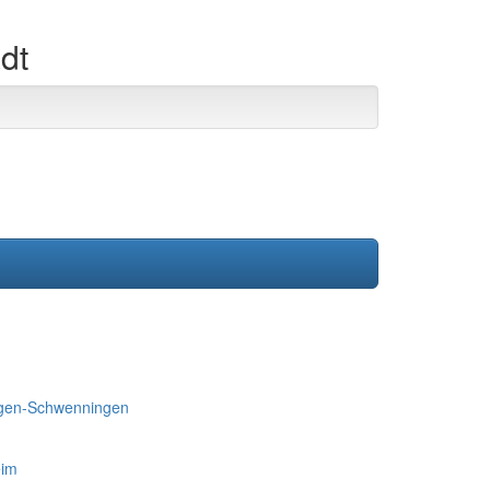
ädt
ngen-Schwenningen
eim