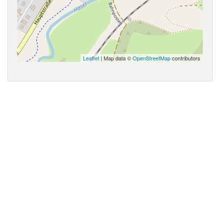
Leaflet
| Map data ©
OpenStreetMap
contributors