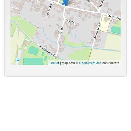
Leaflet
| Map data ©
OpenStreetMap
contributors