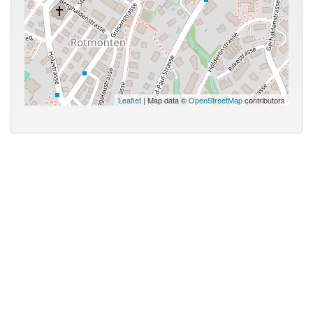
Leaflet
| Map data ©
OpenStreetMap
contributors