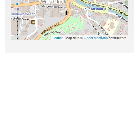
Leaflet
| Map data ©
OpenStreetMap
contributors