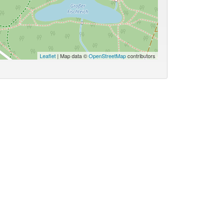
Leaflet
| Map data ©
OpenStreetMap
contributors