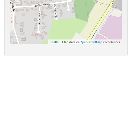
Leaflet
| Map data ©
OpenStreetMap
contributors