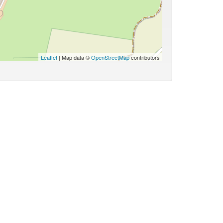
Leaflet
| Map data ©
OpenStreetMap
contributors