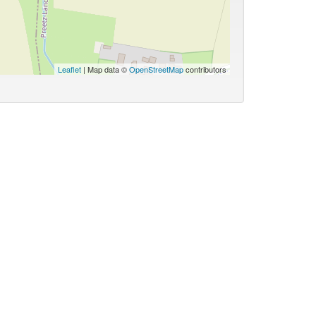
Leaflet
| Map data ©
OpenStreetMap
contributors