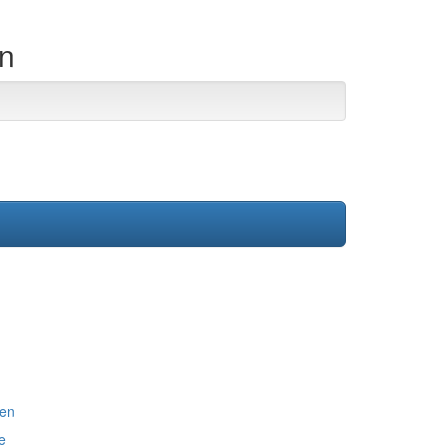
en
gen
e