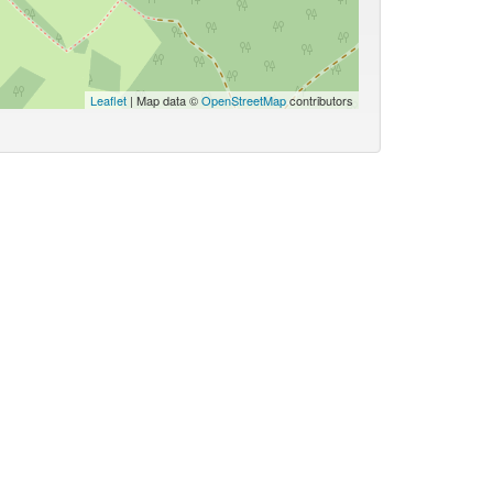
Leaflet
| Map data ©
OpenStreetMap
contributors