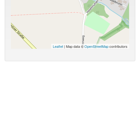
Leaflet
| Map data ©
OpenStreetMap
contributors