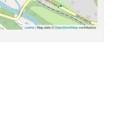
Leaflet
| Map data ©
OpenStreetMap
contributors