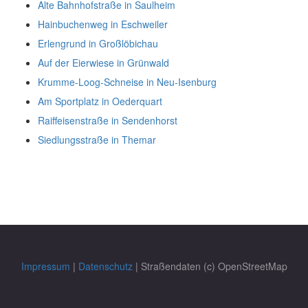
Alte Bahnhofstraße in Saulheim
Hainbuchenweg in Eschweiler
Erlengrund in Großlöbichau
Auf der Eierwiese in Grünwald
Krumme-Loog-Schneise in Neu-Isenburg
Am Sportplatz in Oederquart
Raiffeisenstraße in Sendenhorst
Siedlungsstraße in Themar
Impressum
|
Datenschutz
| Straßendaten (c) OpenStreetMap