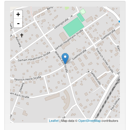
+
-
Leaflet
| Map data ©
OpenStreetMap
contributors