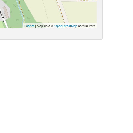
Leaflet
| Map data ©
OpenStreetMap
contributors