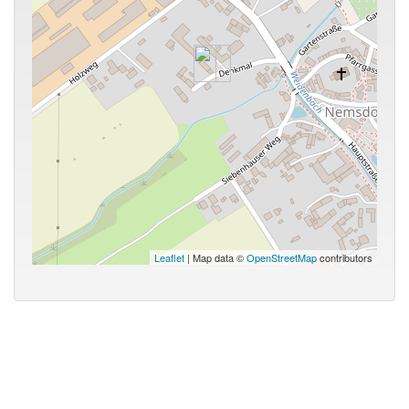
Leaflet
| Map data ©
OpenStreetMap
contributors