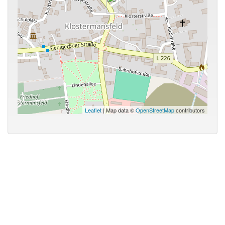
Leaflet
| Map data ©
OpenStreetMap
contributors