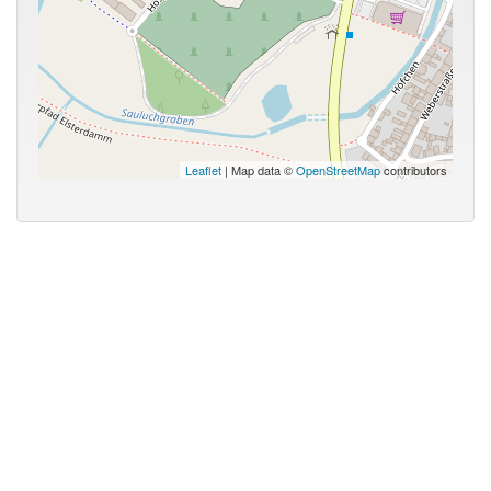
Leaflet
| Map data ©
OpenStreetMap
contributors