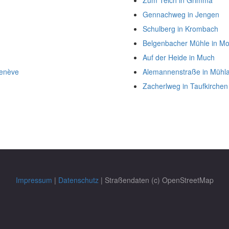
Zum Teich in Grimma
Gennachweg in Jengen
Schulberg in Krombach
Belgenbacher Mühle in M
Auf der Heide in Much
Genève
Alemannenstraße in Mühl
Zacherlweg in Taufkirchen
Impressum
|
Datenschutz
| Straßendaten (c) OpenStreetMap