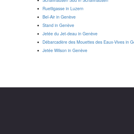
Schaffhausen Süd in Schaffhausen
Ruetligasse in Luzern
Bel-Air in Genève
Stand in Genève
Jetée du Jet-deau in Genève
Débarcadère des Mouettes des Eaux-Vives in 
Jetée Wilson in Genève