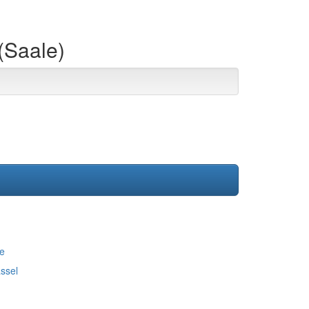
 (Saale)
he
ssel