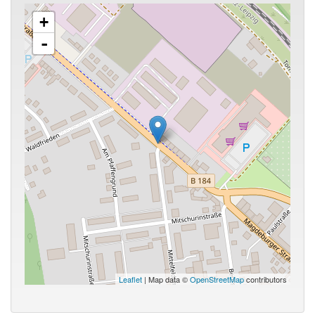
+
-
Leaflet
| Map data ©
OpenStreetMap
contributors