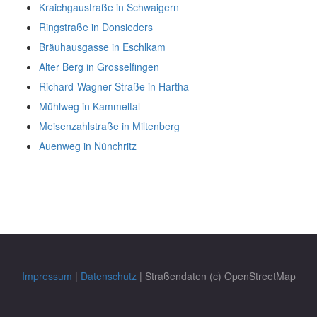
Kraichgaustraße in Schwaigern
Ringstraße in Donsieders
Bräuhausgasse in Eschlkam
Alter Berg in Grosselfingen
Richard-Wagner-Straße in Hartha
Mühlweg in Kammeltal
Meisenzahlstraße in Miltenberg
Auenweg in Nünchritz
Impressum
|
Datenschutz
| Straßendaten (c) OpenStreetMap