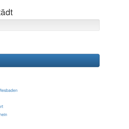
tädt
Wiesbaden
rt
hein