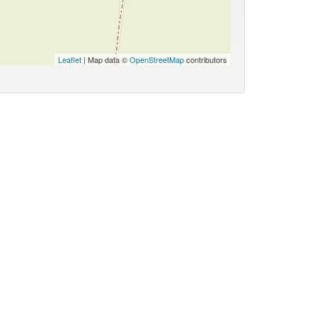
Leaflet
| Map data ©
OpenStreetMap
contributors