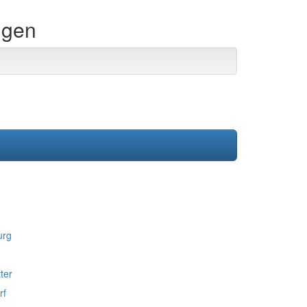
ingen
urg
ter
rf