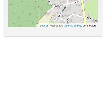
Leaflet
| Map data ©
OpenStreetMap
contributors