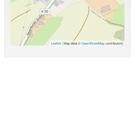
Leaflet
| Map data ©
OpenStreetMap
contributors