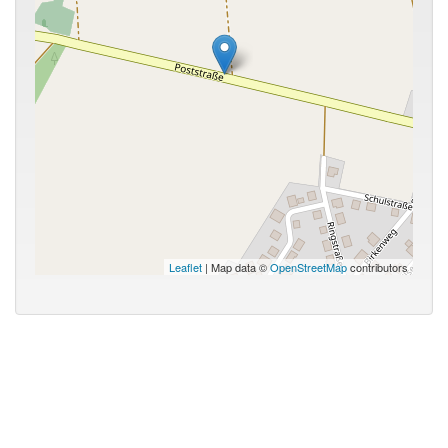
Leaflet
| Map data ©
OpenStreetMap
contributors