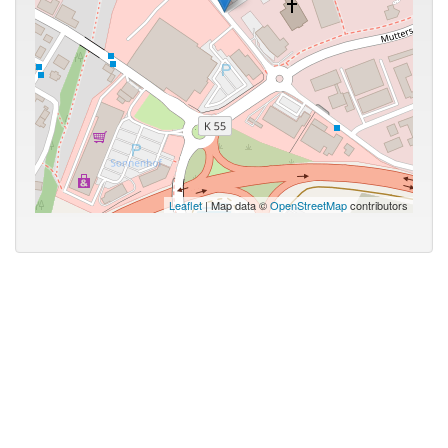
Leaflet
| Map data ©
OpenStreetMap
contributors