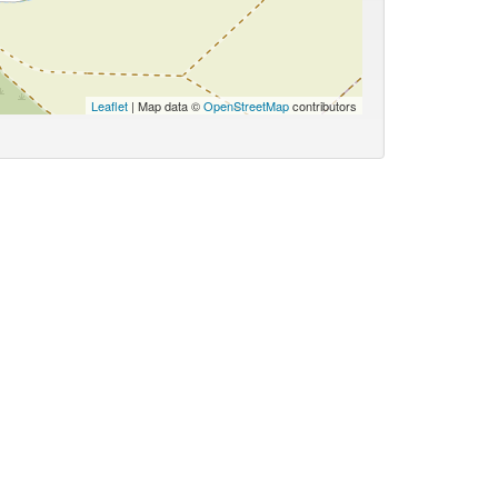
Leaflet
| Map data ©
OpenStreetMap
contributors