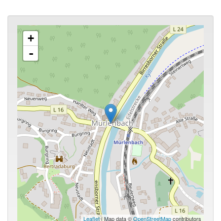
+
-
Leaflet
| Map data ©
OpenStreetMap
contributors