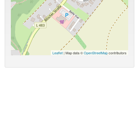
Leaflet
| Map data ©
OpenStreetMap
contributors