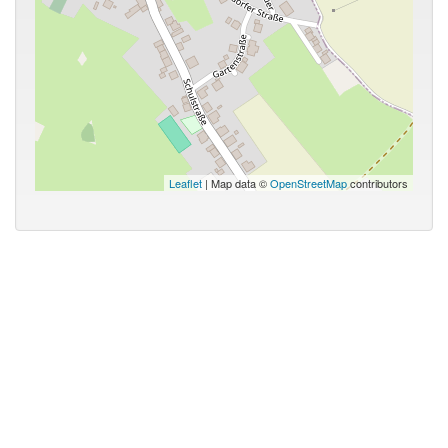
Leaflet
| Map data ©
OpenStreetMap
contributors