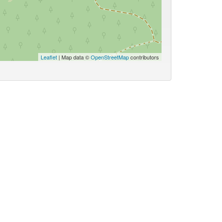
Leaflet
| Map data ©
OpenStreetMap
contributors