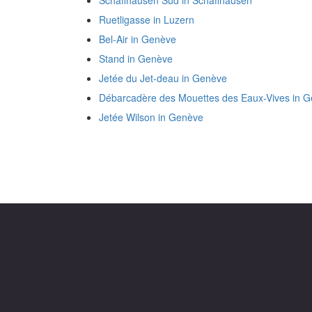
Schaffhausen Süd in Schaffhausen
Ruetligasse in Luzern
Bel-Air in Genève
Stand in Genève
Jetée du Jet-deau in Genève
Débarcadère des Mouettes des Eaux-Vives in 
Jetée Wilson in Genève