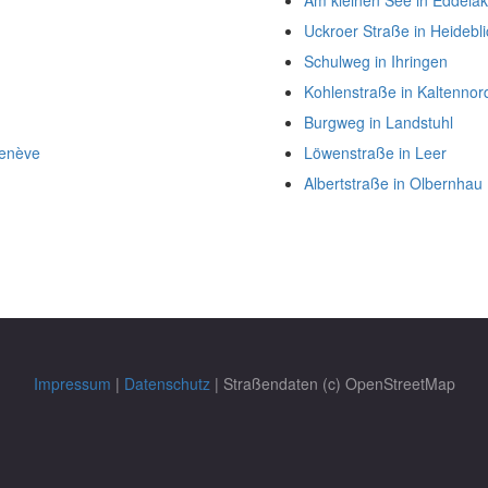
Am kleinen See in Eddelak
Uckroer Straße in Heidebli
Schulweg in Ihringen
Kohlenstraße in Kaltenno
Burgweg in Landstuhl
Genève
Löwenstraße in Leer
Albertstraße in Olbernhau
Impressum
|
Datenschutz
| Straßendaten (c) OpenStreetMap