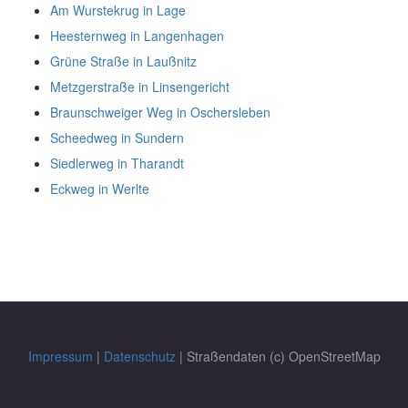
Am Wurstekrug in Lage
Heesternweg in Langenhagen
Grüne Straße in Laußnitz
Metzgerstraße in Linsengericht
Braunschweiger Weg in Oschersleben
Scheedweg in Sundern
Siedlerweg in Tharandt
Eckweg in Werlte
Impressum
|
Datenschutz
| Straßendaten (c) OpenStreetMap