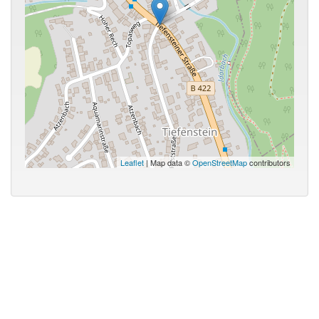
Leaflet
| Map data ©
OpenStreetMap
contributors