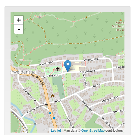
+
-
Leaflet
| Map data ©
OpenStreetMap
contributors