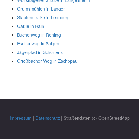
Grumsmühlen in Langen
Staufenstraße in Leonberg
Gäßle in Rain
Buchenweg in Rehling
Eschenweg in Salgen
Jägerpfad in Schortens
Grießbacher Weg in Zschopau
Impressum
|
Datenschutz
| Straßendaten (c) OpenStreetMap