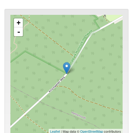
+
-
Leaflet
| Map data ©
OpenStreetMap
contributors