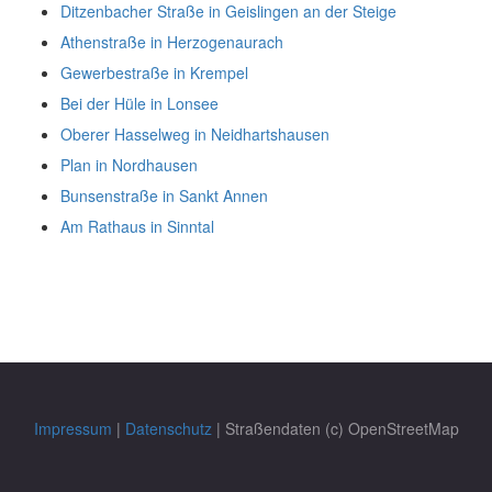
Ditzenbacher Straße in Geislingen an der Steige
Athenstraße in Herzogenaurach
Gewerbestraße in Krempel
Bei der Hüle in Lonsee
Oberer Hasselweg in Neidhartshausen
Plan in Nordhausen
Bunsenstraße in Sankt Annen
Am Rathaus in Sinntal
Impressum
|
Datenschutz
| Straßendaten (c) OpenStreetMap