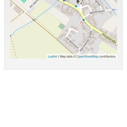
Leaflet
| Map data ©
OpenStreetMap
contributors