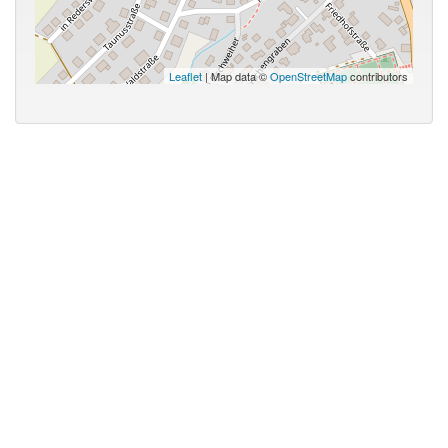
Leaflet
| Map data ©
OpenStreetMap
contributors