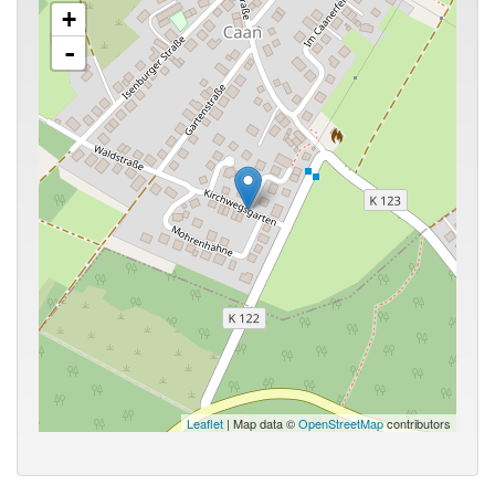
+
-
Leaflet
| Map data ©
OpenStreetMap
contributors