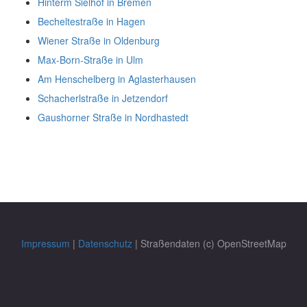
Hinterm Sielhof in Bremen
Becheltestraße in Hagen
Wiener Straße in Oldenburg
Max-Born-Straße in Ulm
Am Henschelberg in Aglasterhausen
Schacherlstraße in Jetzendorf
Gaushorner Straße in Nordhastedt
Impressum
|
Datenschutz
| Straßendaten (c) OpenStreetMap