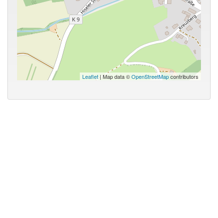
Leaflet
| Map data ©
OpenStreetMap
contributors