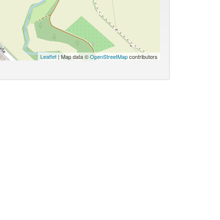
Leaflet
| Map data ©
OpenStreetMap
contributors