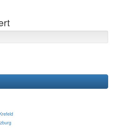
ert
Krefeld
zburg