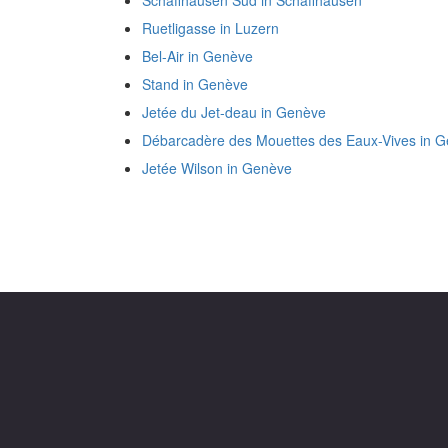
Schaffhausen Süd in Schaffhausen
Ruetligasse in Luzern
Bel-Air in Genève
Stand in Genève
Jetée du Jet-deau in Genève
Débarcadère des Mouettes des Eaux-Vives in 
Jetée Wilson in Genève