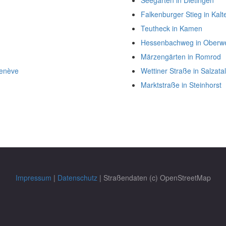
Seegärten in Dietingen
Falkenburger Stieg in Kalt
Teutheck in Kamen
Hessenbachweg in Oberw
Märzengärten in Romrod
Genève
Wettiner Straße in Salzatal
Marktstraße in Steinhorst
Impressum
|
Datenschutz
| Straßendaten (c) OpenStreetMap