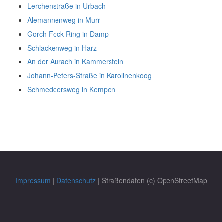
Lerchenstraße in Urbach
Alemannenweg in Murr
Gorch Fock Ring in Damp
Schlackenweg in Harz
An der Aurach in Kammerstein
Johann-Peters-Straße in Karolinenkoog
Schmeddersweg in Kempen
Impressum
|
Datenschutz
| Straßendaten (c) OpenStreetMap