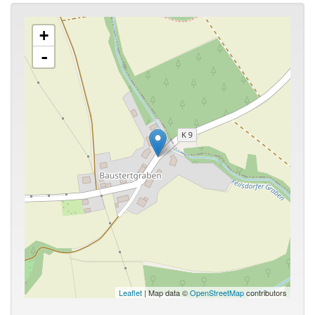
+
-
Leaflet
| Map data ©
OpenStreetMap
contributors