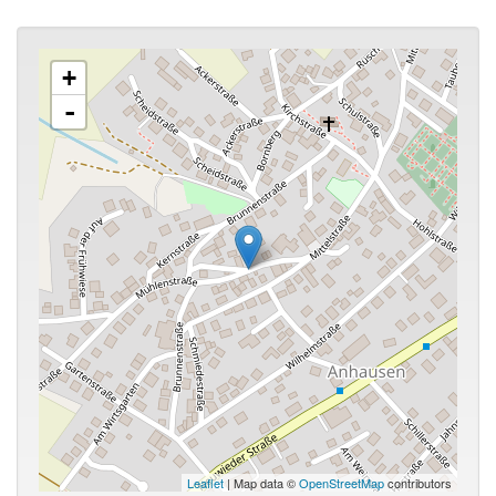
+
-
Leaflet
| Map data ©
OpenStreetMap
contributors