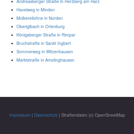
Andreasberger Straße in Herzberg am Harz
Havelweg in Minden
Molkereilohne in Norden
Oberiglbach in Ortenburg
Königsberger Straße in Rimpar
Bruchstraße in Sankt Ingbert
Sommerweg in Witzenhausen
Marktstraße in Amelinghausen
Impressum
|
Datenschutz
| Straßendaten (c) OpenStreetMap