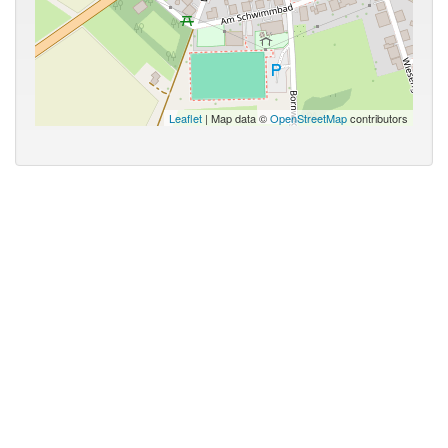
Leaflet
| Map data ©
OpenStreetMap
contributors