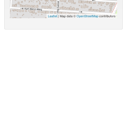
Leaflet
| Map data ©
OpenStreetMap
contributors