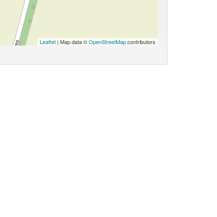
Leaflet
| Map data ©
OpenStreetMap
contributors