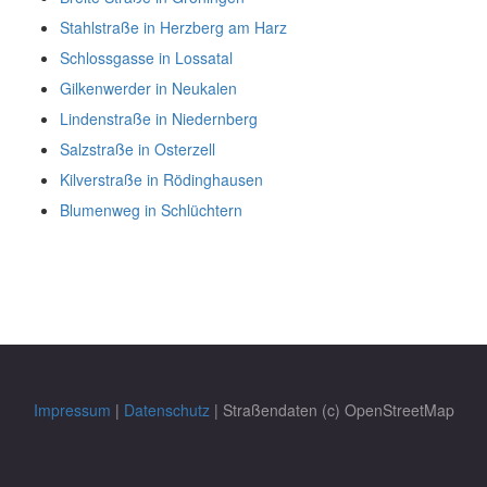
Stahlstraße in Herzberg am Harz
Schlossgasse in Lossatal
Gilkenwerder in Neukalen
Lindenstraße in Niedernberg
Salzstraße in Osterzell
Kilverstraße in Rödinghausen
Blumenweg in Schlüchtern
Impressum
|
Datenschutz
| Straßendaten (c) OpenStreetMap