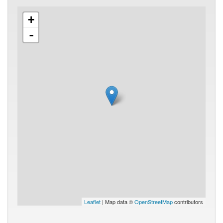
+
-
Leaflet
| Map data ©
OpenStreetMap
contributors