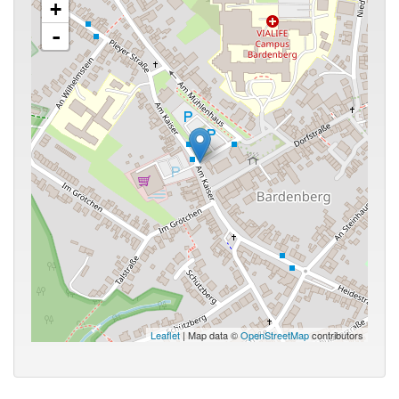
+
-
Leaflet
| Map data ©
OpenStreetMap
contributors