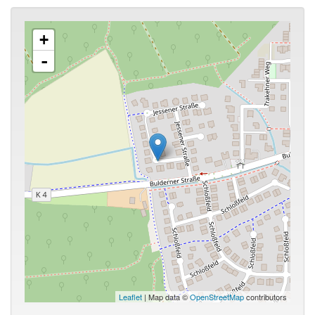
+
-
Leaflet
| Map data ©
OpenStreetMap
contributors