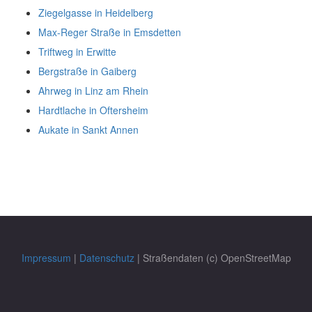
Ziegelgasse in Heidelberg
Max-Reger Straße in Emsdetten
Triftweg in Erwitte
Bergstraße in Gaiberg
Ahrweg in Linz am Rhein
Hardtlache in Oftersheim
Aukate in Sankt Annen
Impressum
|
Datenschutz
| Straßendaten (c) OpenStreetMap